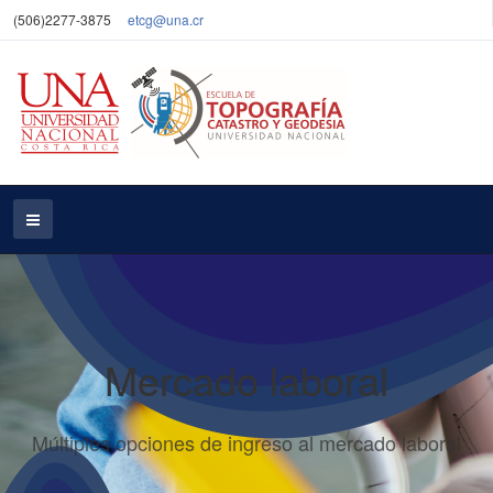
(506)2277-3875
etcg@una.cr
Mercado laboral
Múltiples opciones de ingreso al mercado laboral