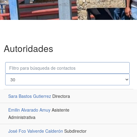
Autoridades
Campo
Despublicado
'Filtrar'
Cantidad
a
mostrar
Sara Bastos Gutierrez
Directora
Emilin Alvarado Amuy
Asistente
Administrativa
José Fco Valverde Calderón
Subdirector