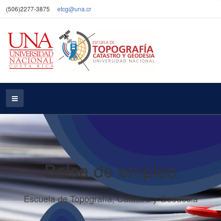
(506)2277-3875
etcg@una.cr
Bolsa de empleo
Escuela de Topografía, Catastro y Geodesia