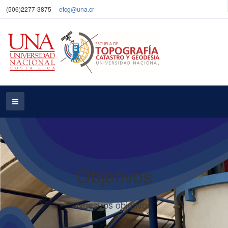
(506)2277-3875
etcg@una.cr
Objetivos
Nuestros objetivos