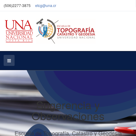
(506)2277-3875
etcg@una.cr
Sugerencia y
Observaciones
Escuela de Topografía, Catastro y Geodesia