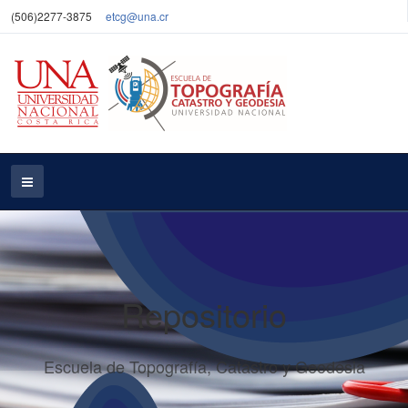
(506)2277-3875
etcg@una.cr
Repositorio
Escuela de Topografía, Catastro y Geodesia