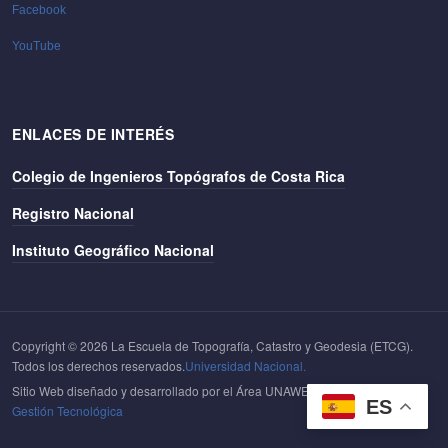
Facebook
YouTube
ENLACES DE INTERÉS
Colegio de Ingenieros Topógrafos de Costa Rica
Registro Nacional
Instituto Geográfico Nacional
Copyright © 2026 La Escuela de Topografía, Catastro y Geodesia (ETCG).
Todos los derechos reservados.
Universidad Nacional.
Sitio Web diseñado y desarrollado por el Área UNAWEB del
Centro de
ES
Gestión Tecnológica