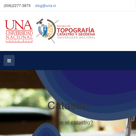
(506)2277-3875
etcg@una.cr
Catastro
¿Qué es el catastro?