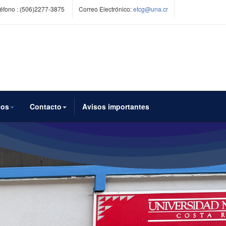
éfono :
(506)2277-3875
Correo Electrónico:
etcg@una.cr
cos
Contacto
Avisos importantes