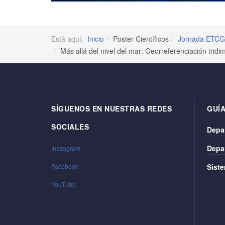
Está aquí:
Inicio
Poster Científicos
Jornada ETCG
Más allá del nivel del mar: Georreferenciación tri
SÍGUENOS EN NUESTRAS REDES
GUÍA
SOCIALES
Depa
Depa
Instragram
Siste
Facebook
YouTube