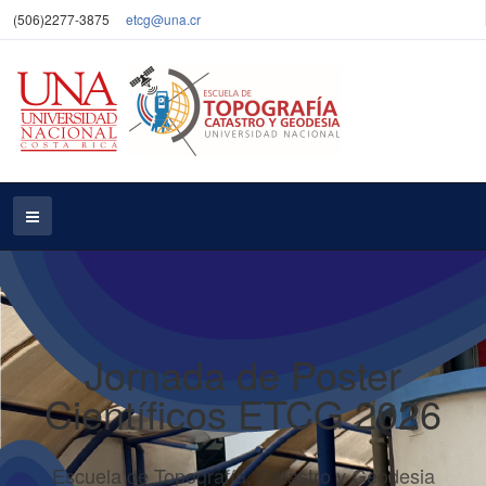
(506)2277-3875
etcg@una.cr
Jornada de Poster
Científicos ETCG 2026
Escuela de Topografía, Catastro y Geodesia