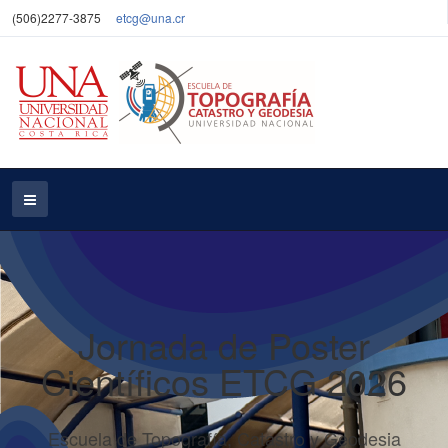
(506)2277-3875
etcg@una.cr
Jornada de Poster
Científicos ETCG 2026
Escuela de Topografía, Catastro y Geodesia