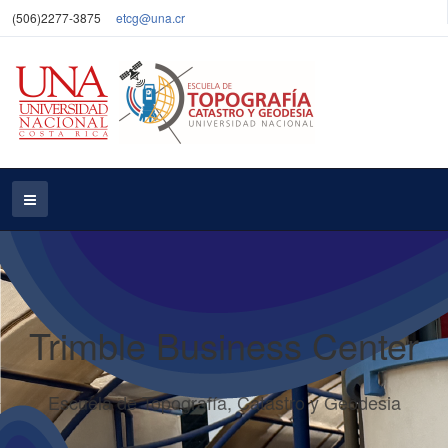
(506)2277-3875
etcg@una.cr
Trimble Business Center
Escuela de Topografía, Catastro y Geodesia