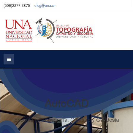
(506)2277-3875
etcg@una.cr
AutoCAD
Escuela de Topografía, Catastro y Geodesia