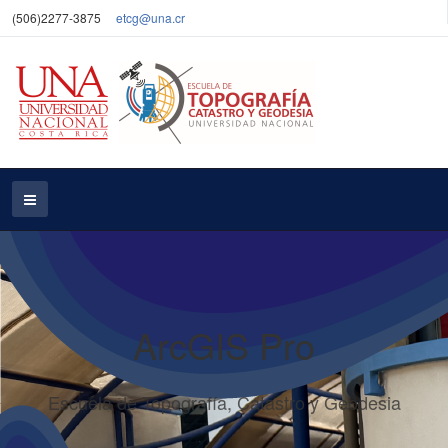
(506)2277-3875
etcg@una.cr
ArcGIS Pro
Escuela de Topografía, Catastro y Geodesia